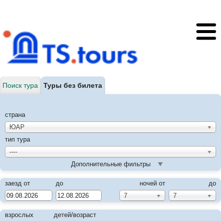
Поиск тура
Туры без билета
страна
ЮАР
тип тура
----
Дополнительные фильтры
заезд от
до
ночей от
до
7
7
взрослых
детей/возраст